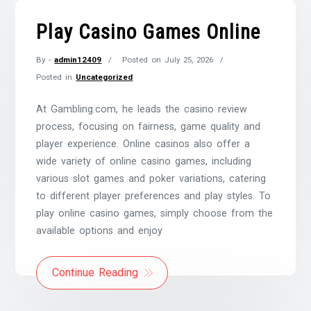
Play Casino Games Online
By -
admin12409
Posted on
July 25, 2026
Posted in
Uncategorized
At Gambling.com, he leads the casino review
process, focusing on fairness, game quality and
player experience. Online casinos also offer a
wide variety of online casino games, including
various slot games and poker variations, catering
to different player preferences and play styles. To
play online casino games, simply choose from the
available options and enjoy
Continue Reading