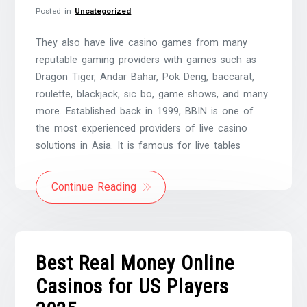
Posted in
Uncategorized
They also have live casino games from many
reputable gaming providers with games such as
Dragon Tiger, Andar Bahar, Pok Deng, baccarat,
roulette, blackjack, sic bo, game shows, and many
more. Established back in 1999, BBIN is one of
the most experienced providers of live casino
solutions in Asia. It is famous for live tables
Continue Reading
Best Real Money Online
Casinos for US Players