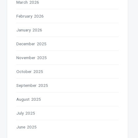
March 2026
February 2026
January 2026
December 2025
November 2025
October 2025
September 2025
August 2025
July 2025
June 2025