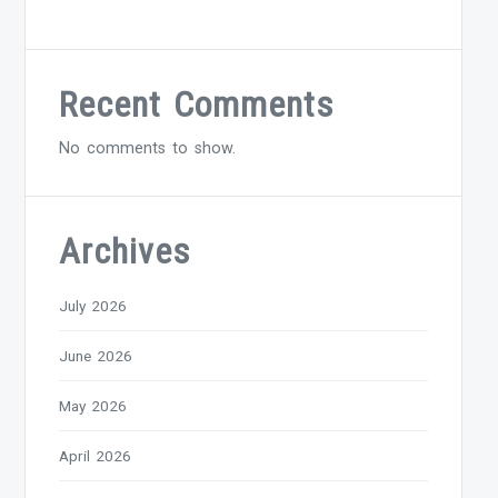
Recent Comments
No comments to show.
Archives
July 2026
June 2026
May 2026
April 2026