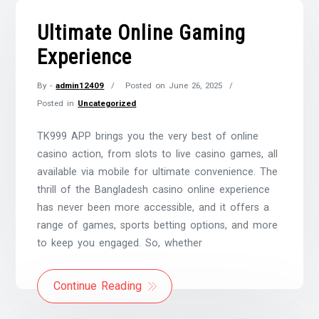
Ultimate Online Gaming
Experience
By -
admin12409
Posted on
June 26, 2025
Posted in
Uncategorized
TK999 APP brings you the very best of online
casino action, from slots to live casino games, all
available via mobile for ultimate convenience. The
thrill of the Bangladesh casino online experience
has never been more accessible, and it offers a
range of games, sports betting options, and more
to keep you engaged. So, whether
Continue Reading