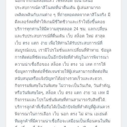
นอกจากเกมสล็อตแล้ว 789สล็อต ยังนำเสนอ
ประสบการณ์คาสิโนสดที่น่าตื่นเต้น ผู้เล่นสามารถ
เพลิดเพลินกับเกมต่าง ๆ ที่ถ่ายทอดสดจากคาสิโนจริง มี
ดีลเลอร์สดที่ทำให้เกมมีชีวิตชีวาและเร้าใจยิ่งขึ้นคอย
บริการทุกท่านให้มีความสุขตลอด 24 ชม. แลกเปลี่ยน
และรับประสบการณ์ที่ตื่นเต้น เว็บ สล็อต ใหม่ ล่าสุด
เว็บ ตรง แตก ง่าย เพื่อให้ท่านได้รับประสบการณ์ที่
สมบูรณ์แบบ, เรามีโปรโมชั่นแลกเปลี่ยนที่ท้าทาย. ข้อมูล
การติดต่อที่ชัดเจนเป็นอีกปัจจัยที่สำคัญในการพิจารณา
ความน่าเชื่อถือของ สล็อต เว็บ ตรง วอ เลท การให้
ข้อมูลการติดต่อที่ชัดเจนช่วยให้ผู้เล่นสามารถติดต่อทีม
สนับสนุนหรือแจ้งปัญหาได้อย่างรวดเร็วและสะดวก.
กิจกรรมพิเศษในวันพิเศษ ไม่ว่าจะเป็นวันเกิด, วันสำคัญ,
หรือวันพิเศษใดๆ, สล็อต เว็บ ตรง แตก ง่าย วอ เลท มี
กิจกรรมและโปรโมชั่นพิเศษที่ท่านสามารถรับสิทธิ์ได้.
บริการลูกค้าที่เชื่อถือได้เป็นอีกปัจจัยที่สำคัญที่ผู้เล่นควร
พิจารณาในการเลือก เว็บ นอก ตรง ไม่ ผ่าน เอเย่นต์
ทีมลูกค้าที่มีความน่าเชื่อถือจะเสมือนเป็นเพื่อนคนในทีม