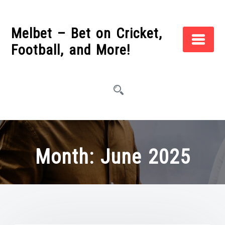
Skip
to
Melbet – Bet on Cricket,
content
Football, and More!
Month:
June 2025