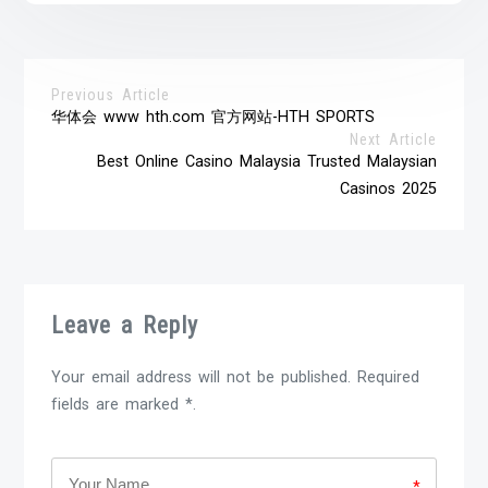
Previous Article
华体会 www hth.com 官方网站-HTH SPORTS
Next Article
Best Online Casino Malaysia Trusted Malaysian
Casinos 2025
Leave a Reply
Your email address will not be published. Required
fields are marked *.
*