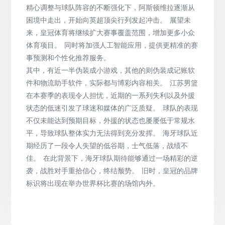
精心调整与球队阵容的不断强化下，阿斯顿维拉逐渐从
困境中走出，开始向英超顶尖行列发起冲击。 展望未
来，皇冠体育将继续扩大赛事覆盖范围，增加更多小众
体育项目。 同时将加强人工智能应用，提供更精准的赛
事预测和个性化推荐服务。
其中，有近一半伪装成小游戏，其他的则伪装成记账软
件和物流助手软件，实际都与博彩内容相关。 江苏男篮
在本赛季的表现令人担忧，近期的一系列失利以及外援
状态的低迷引发了球迷和媒体的广泛质疑。 球队的表现
不仅未能达到预期目标，外援的状态也屡屡低于常规水
平，导致球队整体实力无法得到充分发挥。 海牙球队近
期经历了一段令人失望的低谷期，士气低落，战绩不
佳。 在此背景下，海牙球队期待能够通过一场精彩的逆
袭，战胜对手重拾信心，终结颓势。 旧时，皇冠的品牌
标识将出现在举办世界杯比赛的场馆内外。