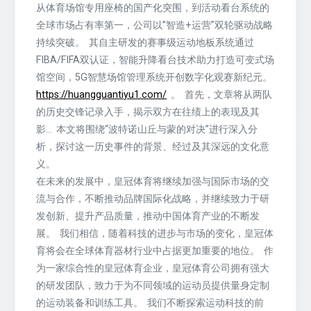
从体育场馆专用座椅的国产化突围，到活动看台系统的
全球市场占有率第一，公司以”智造+运营”双轮驱动战略
持续突破。 其自主研发的赛事级运动地板系统通过
FIBA/FIFA双认证，智能升降看台技术助力打造可变式场
馆空间，5G智慧场馆管理系统开创数字化观赛新纪元。
https://huangguantiyu1.com/
。 首先，文章将从两队
的历史交锋记录入手，揭示双方在往绩上的表现及其
影… 本文将围绕“波特诺山丘与蒙的对决”进行深入分
析，探讨这一历史事件的背景、经过及其深远的文化意
义。
在未来的发展中，皇冠体育将继续加强与国际市场的交
流与合作，不断推动品牌国际化战略，并继续致力于研
发创新、提升产品质量，推动中国体育产业的不断发
展。 我们相信，随着科技的进步与市场的变化，皇冠体
育将会在全球体育器材行业中占据更加重要的地位。 作
为一家综合性的皇冠体育企业，皇冠体育公司拥有强大
的研发团队，致力于为不同领域的运动员提供量身定制
的运动装备和训练工具。 我们不断探索运动科技的前