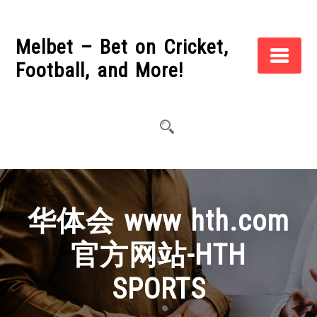
Skip
to
Melbet – Bet on Cricket,
content
Football, and More!
华体会 www hth.com
官方网站-HTH
SPORTS