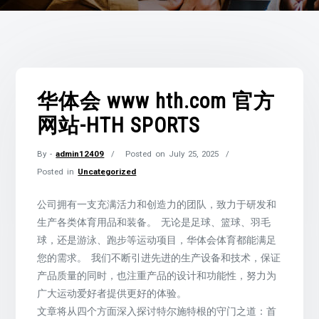
华体会 www hth.com 官方
网站-HTH SPORTS
By -
admin12409
Posted on
July 25, 2025
Posted in
Uncategorized
公司拥有一支充满活力和创造力的团队，致力于研发和
生产各类体育用品和装备。 无论是足球、篮球、羽毛
球，还是游泳、跑步等运动项目，华体会体育都能满足
您的需求。 我们不断引进先进的生产设备和技术，保证
产品质量的同时，也注重产品的设计和功能性，努力为
广大运动爱好者提供更好的体验。
文章将从四个方面深入探讨特尔施特根的守门之道：首