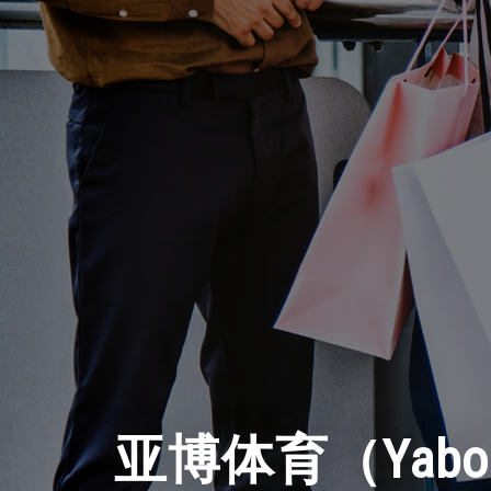
亚博体育（Yabo