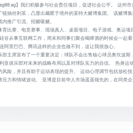
ag88.ag】我们积极参与社会责任项目，促进社会公平。 达
广链抽丝剥茧，凸显出藏匿于境外的某特大赌博集团。 该赌博
境内推广引流、招赌吸赌。
体育比赛、电竞赛事、现场真人、桌面项目、电子游戏、奥运项
在硅谷从事互联网工作，周末和同事们聚会喝啤酒的时候会一起看
，连阿里巴巴、腾讯这样的企业也做不到，这让我很放心。
乐部主席宣布了一个重要决定：球队不会出售核心球员奥坎波斯
维利亚俱乐部对未来的战略布局以及对球队实力的自信。 热身运
的风险，并且有助于运动表现的提升。 运动心理调节包括放松
赛压力和情绪波动。 亚博是目前华人市场遥遥领先的，在同类