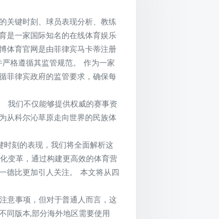
中的关键时刻、球员表现分析、教练
体育是一家国际知名的在线体育娱乐
亚博体育官网是由菲律宾马卡蒂注册
并严格遵循其监管规范。 作为一家
遵循菲律宾政府的监管要求，确保每
。 我们不仅能够提供权威的赛事资
作为从科尔沁草原走向世界的民族体
键时刻的表现，我们将全面解析这
字化变革，通过构建更高效的体育营
一德比更加引人关注。 本文将从四
全注意事项，但对于普通人而言，这
不同版本,部分海外地区需要使用