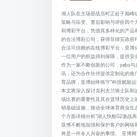
湖人队在主场迎战当时正处于巅峰
策略与应变、赛后影响与评价四个
和博彩平台，凭借其多样化的产品
的合法博彩公司，获得菲律宾政府P
合法可信赖的在线博彩平台，亚博
一位用户的权益得到保障，提供安
作为一家不断创新的公司，yabo
讯，还为合作伙伴提供定制化的推
育品牌，亚博始终恪守”科技赋能运
本文将深入探讨克利夫兰骑士队和
场比赛的重要性及其在篮球历史上的
销基础设施，推动全球体育商业生
个方面详细分析“湖人快船G2激战
亚博不断地加强和保护客户的网络
将是一件令人兴奋的事情。 亚博