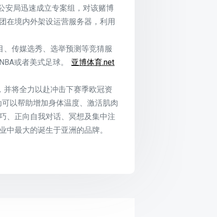
州市公安局迅速成立专案组，对该赌博
集团在境内外架设运营服务器，利用
目、传媒选秀、选举预测等竞猜服
NBA或者美式足球。
亚博体育.net
，并将全力以赴冲击下赛季欧冠资
动可以帮助增加身体温度、激活肌肉
技巧、正向自我对话、冥想及集中注
企业中最大的诞生于亚洲的品牌。