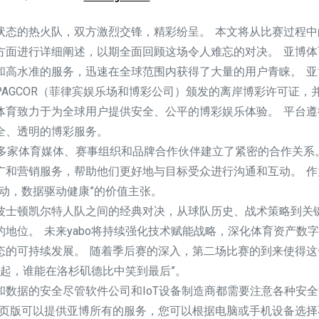
状态的热火队，双方激烈交锋，精彩纷呈。 本文将从比赛过程
方面进行详细阐述，以期全面回顾这场令人难忘的对决。 亚博
和高水准的服务，迅速在全球范围内获得了大量的用户青睐。 
AGCOR（菲律宾娱乐场和博彩公司）颁发的离岸博彩许可证，
体育致力于为全球用户提供安全、公平的博彩娱乐体验。 平台
全、透明的博彩服务。
与多家体育媒体、赛事组织和品牌合作伙伴建立了紧密的合作关系
广和营销服务，帮助他们更好地与目标受众进行沟通和互动。 
动，数据驱动健康”的价值主张。
波士顿凯尔特人队之间的经典对决，从球队历史、战术策略到关
地位。 未来yabo将持续强化技术赋能战略，深化体育资产数
态的可持续发展。 随着季后赛的深入，第二场比赛的到来使得这
再起，谁能在洛杉矶德比中笑到最后”。
和数据的安全尽管软件公司和IoT设备制造商都需要注意各种安
网页版可以提供亚博所有的服务，您可以根据电脑或手机设备选择