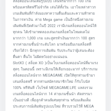
สล็อตออนไลน์เต็มรูปแบบ เล่นฟรีมากกว่า 100 เกม
พร้อมเครดิตฟรีไม่จำกัด เล่นได้ทั้งวัน. เอาใจเหล่าสาวก
เกมเดิมพันที่กำลังมองหาความตื่นเต้นและความท้าทาย
ในการหาเงิน. ค่าย Mega game เป็นอีกหนึ่งค่ายเกม
เดิมพันที่เปิดตัวมาในปี 2022 เรามีเกมสล็อตออนไลน์ให้
ทุกคน ได้เข้ามาทดลองเล่นเกมสล็อตในโหมดเดโม่
มากกว่า 1,000 เกม และสูตรทำเงินมากกว่า 100 สูตร
จากค่ายเกมชั้นนำระดับโลก มาพร้อมธีมเกมสล็อตที่
เรียกได้ว่า ฉีกทุกการเดิมพัน รับประกันว่าผู้เล่นจะต้อง
ตื่นตา ตื่นใจ ไม่ผิดหวังอย่างแน่นอน.
SlotXO ( สล็อต XO )เป็นเว็บเกมสล็อตออนไลน์ที่มาแรง
สุดๆ ในตอนนี้ เพราะมีเกมให้เลือกเยอะมาก! บริการเกม
สล็อตออนไลน์จาก MEGAGAME เปิดให้ทุกท่านเข้ามา
เล่นสล็อตฟรี หากท่านสมัครสมาชิกใหม่ ก็รับโบนัส
100% ฟรีทันที เว็บไซต์ MEGAGAME.LIFE แหล่งรวม
เกมสล็อตออนไลน์จาก 14 ค่ายเกมชั้นนำ คัดสรรมา
เป็นอย่างดี เพื่อลูกค้าคนพิเศษทุกท่าน พร้อมเติมเต็ม
ประสบการณ์เดิมพันรูปแบบใหม่ ที่รวบรวมไว้ที่ MEGA