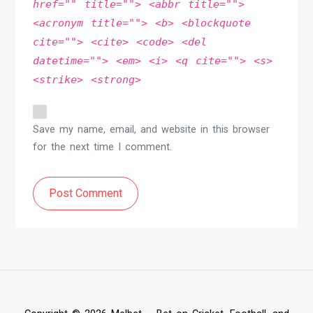
href="" title=""> <abbr title="">
<acronym title=""> <b> <blockquote
cite=""> <cite> <code> <del
datetime=""> <em> <i> <q cite=""> <s>
<strike> <strong>
Save my name, email, and website in this browser
for the next time I comment.
Post Comment