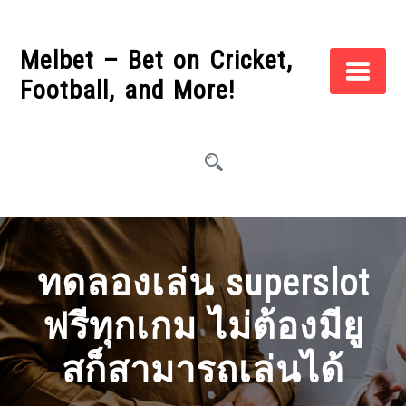
Skip
to
Melbet – Bet on Cricket,
content
Football, and More!
ทดลองเล่น superslot
ฟรีทุกเกม ไม่ต้องมียู
สก็สามารถเล่นได้