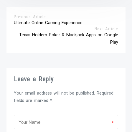
Previous Article
Ultimate Online Gaming Experience
Next Article
Texas Holdem Poker & Blackjack Apps on Google
Play
Leave a Reply
Your email address will not be published. Required
fields are marked *.
*